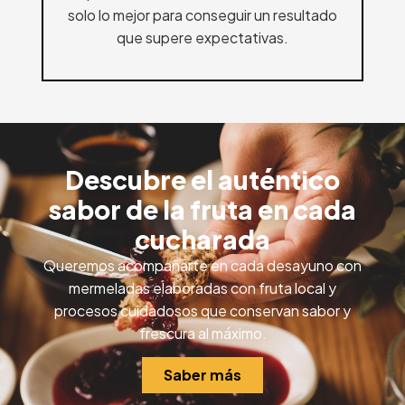
solo lo mejor para conseguir un resultado
que supere expectativas.
Descubre el auténtico
sabor de la fruta en cada
cucharada
Queremos acompañarte en cada desayuno con
mermeladas elaboradas con fruta local y
procesos cuidadosos que conservan sabor y
frescura al máximo.
Saber más