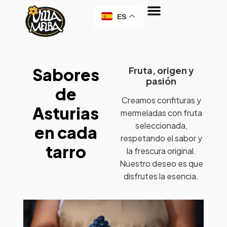
ES
Sabores
Fruta, origen y
pasión
de
Creamos confituras y
Asturias
mermeladas con fruta
seleccionada,
en cada
respetando el sabor y
tarro
la frescura original.
Nuestro deseo es que
disfrutes la esencia.