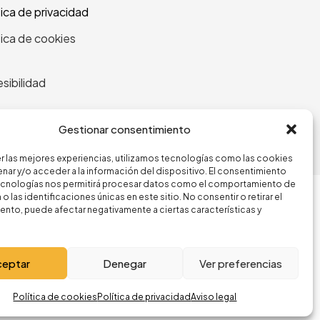
tica de privacidad
tica de cookies
sibilidad
Gestionar consentimiento
r las mejores experiencias, utilizamos tecnologías como las cookies
nar y/o acceder a la información del dispositivo. El consentimiento
ecnologías nos permitirá procesar datos como el comportamiento de
o las identificaciones únicas en este sitio. No consentir o retirar el
nto, puede afectar negativamente a ciertas características y
ceptar
Denegar
Ver preferencias
Política de cookies
Política de privacidad
Aviso legal