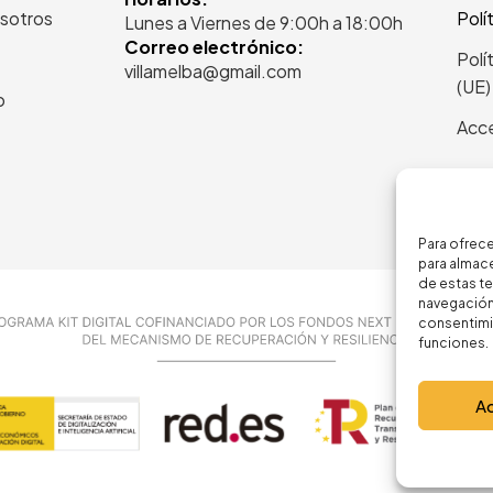
sotros
Polí
Lunes a Viernes de 9:00h a 18:00h
Correo electrónico:
Polí
villamelba@gmail.com
(UE)
o
Acce
Para ofrece
para almace
de estas t
navegación 
consentimie
funciones.
A